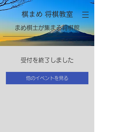
棋まめ 将棋教室
​まめ棋士が集まる将棋館
受付を終了しました
他のイベントを見る