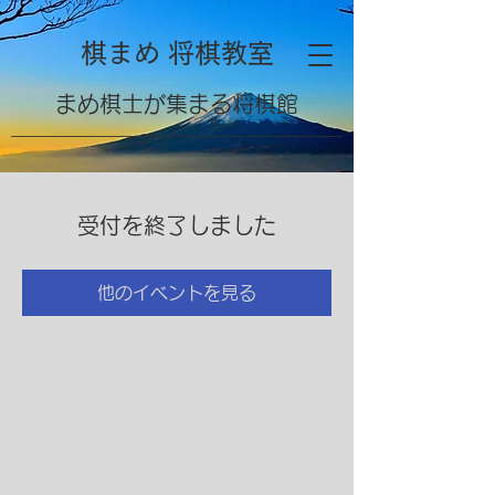
棋まめ 将棋教室
​まめ棋士が集まる将棋館
受付を終了しました
他のイベントを見る