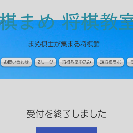
棋まめ 将棋
​まめ棋士が集まる将棋館
お問い合わせ
Zリーグ
将棋教室申込み
詰将棋ラボ
受付を終了しました