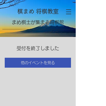
棋まめ 将棋教室
​まめ棋士が集まる将棋館
受付を終了しました
他のイベントを見る