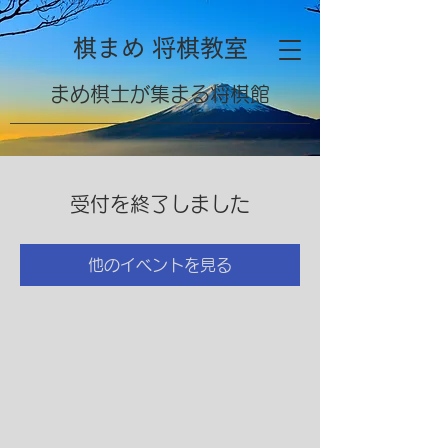
棋まめ 将棋教室
​まめ棋士が集まる将棋館
受付を終了しました
他のイベントを見る