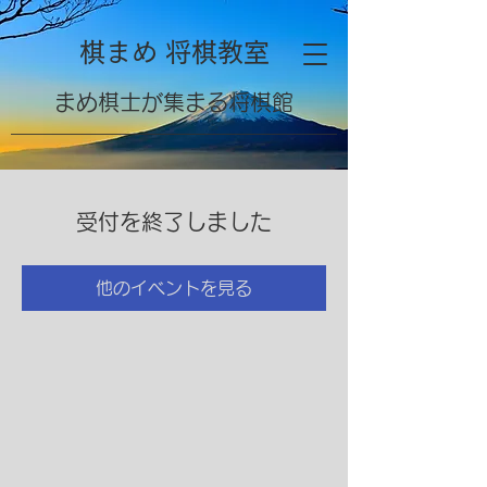
棋まめ 将棋教室
​まめ棋士が集まる将棋館
受付を終了しました
他のイベントを見る