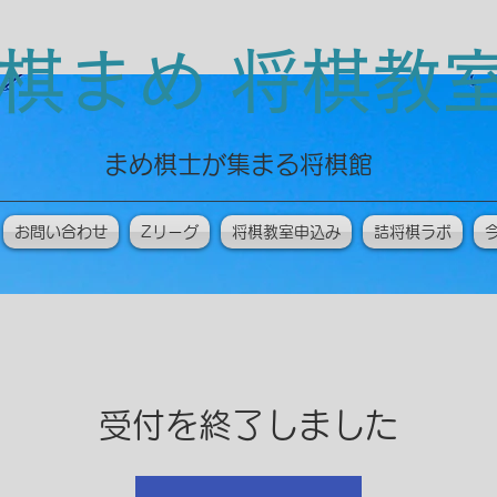
棋まめ 将棋
​まめ棋士が集まる将棋館
お問い合わせ
Zリーグ
将棋教室申込み
詰将棋ラボ
受付を終了しました