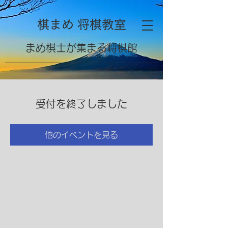
棋まめ 将棋教室
​まめ棋士が集まる将棋館
受付を終了しました
他のイベントを見る