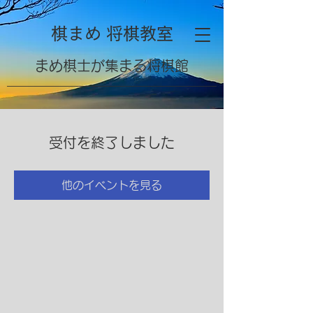
棋まめ 将棋教室
​まめ棋士が集まる将棋館
受付を終了しました
他のイベントを見る