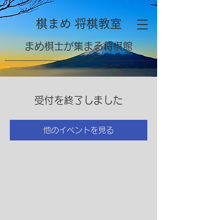
棋まめ 将棋教室
​まめ棋士が集まる将棋館
受付を終了しました
他のイベントを見る