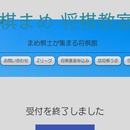
棋まめ 将棋
​まめ棋士が集まる将棋館
お問い合わせ
Zリーグ
将棋教室申込み
詰将棋ラボ
受付を終了しました