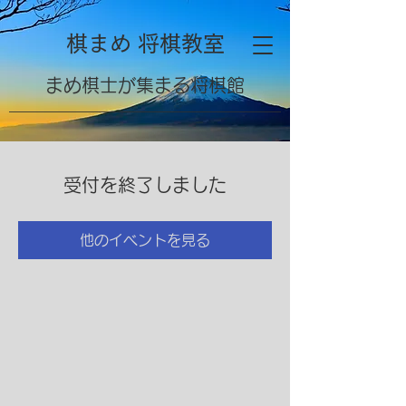
棋まめ 将棋教室
​まめ棋士が集まる将棋館
受付を終了しました
他のイベントを見る