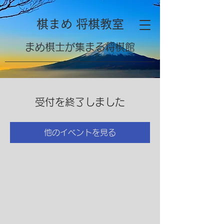
棋まめ 将棋教室
​まめ棋士が集まる将棋館
受付を終了しました
他のイベントを見る