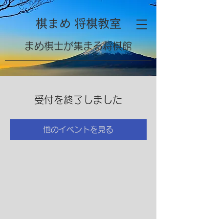
棋まめ 将棋教室
​まめ棋士が集まる将棋館
受付を終了しました
他のイベントを見る