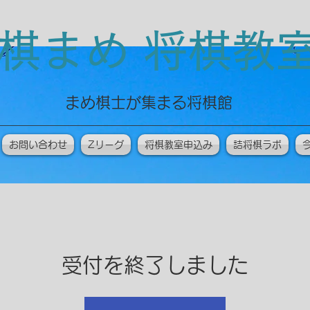
棋まめ 将棋
​まめ棋士が集まる将棋館
お問い合わせ
Zリーグ
将棋教室申込み
詰将棋ラボ
受付を終了しました