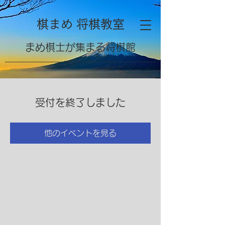
棋まめ 将棋教室
​まめ棋士が集まる将棋館
受付を終了しました
他のイベントを見る