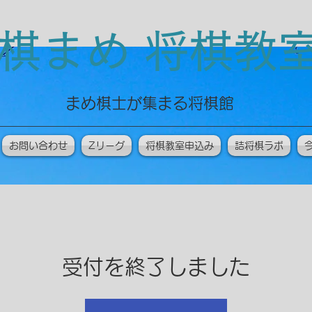
棋まめ 将棋
​まめ棋士が集まる将棋館
お問い合わせ
Zリーグ
将棋教室申込み
詰将棋ラボ
受付を終了しました